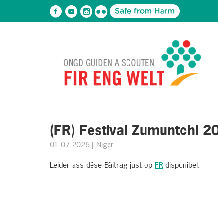
(FR) Festival Zumuntchi 20
01.07.2026
| Niger
Leider ass dëse Bäitrag just op
FR
disponibel.