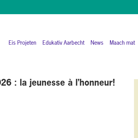
Eis Projeten
Edukativ Aarbecht
News
Maach mat
26 : la jeunesse à l’honneur!