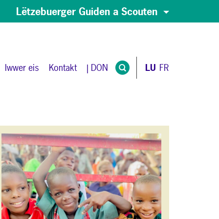
Lëtzebuerger Guiden a Scouten
Iwwer eis
Kontakt
| DON
LU
FR