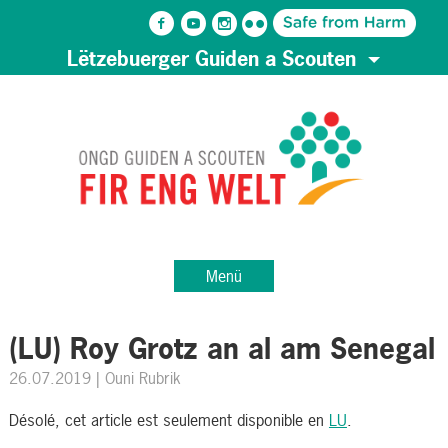
Lëtzebuerger Guiden a Scouten
Menü
(LU) Roy Grotz an al am Senegal
26.07.2019
| Ouni Rubrik
Désolé, cet article est seulement disponible en
LU
.