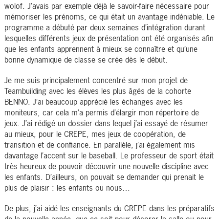
wolof. J’avais par exemple déjà le savoir-faire nécessaire pour
mémoriser les prénoms, ce qui était un avantage indéniable. Le
programme a débuté par deux semaines d’intégration durant
lesquelles différents jeux de présentation ont été organisés afin
que les enfants apprennent à mieux se connaître et qu’une
bonne dynamique de classe se crée dès le début.
Je me suis principalement concentré sur mon projet de
Teambuilding avec les élèves les plus âgés de la cohorte
BENNO. J’ai beaucoup apprécié les échanges avec les
moniteurs, car cela m’a permis d’élargir mon répertoire de
jeux. J’ai rédigé un dossier dans lequel j’ai essayé de résumer
au mieux, pour le CREPE, mes jeux de coopération, de
transition et de confiance. En parallèle, j’ai également mis
davantage l’accent sur le baseball. Le professeur de sport était
très heureux de pouvoir découvrir une nouvelle discipline avec
les enfants. D’ailleurs, on pouvait se demander qui prenait le
plus de plaisir : les enfants ou nous…
De plus, j’ai aidé les enseignants du CREPE dans les préparatifs
de la nouvelle année, que ce soit pour décorer la salle ou pour