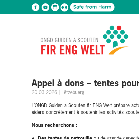
Appel à dons – tentes pou
20.03.2026
| Lëtzebuerg
L’ONGD Guiden a Scouten fir ENG Welt prépare actu
aidera concrètement à soutenir les activités scoute
Nous recherchons :
Des
tentes
de patrouille
ou de grande capacit