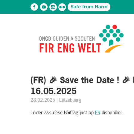
(FR) 🎉 Save the Date ! 🎉
16.05.2025
28.02.2025
| Lëtzebuerg
Leider ass dëse Bäitrag just op
FR
disponibel.