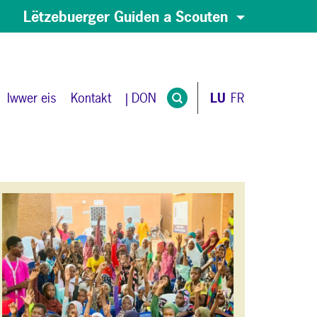
Lëtzebuerger Guiden a Scouten
Iwwer eis
Kontakt
| DON
LU
FR