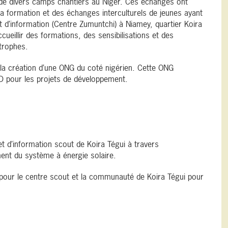
de divers camps chantiers au Niger. Ces échanges ont
la formation et des échanges interculturels de jeunes ayant
t d’information (Centre Zumuntchi) à Niamey, quartier Koira
ccueillir des formations, des sensibilisations et des
itrophes.
idé la création d’une ONG du coté nigérien. Cette ONG
 pour les projets de développement.
t d’information scout de Koira Tégui à travers
ment du système à énergie solaire.
pour le centre scout et la communauté de Koira Tégui pour