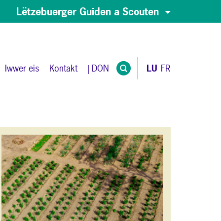
Lëtzebuerger Guiden a Scouten
Iwwer eis
Kontakt
| DON
LU
FR