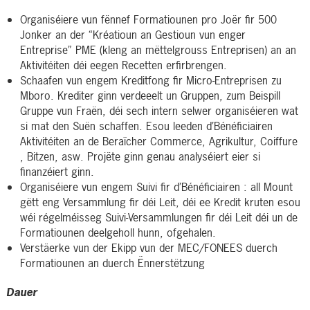
Organiséiere vun fënnef Formatiounen pro Joër fir 500
Jonker an der “Kréatioun an Gestioun vun enger
Entreprise” PME (kleng an mëttelgrouss Entreprisen) an an
Aktivitéiten déi eegen Recetten erfirbrengen.
Schaafen vun engem Kreditfong fir Micro-Entreprisen zu
Mboro. Krediter ginn verdeeelt un Gruppen, zum Beispill
Gruppe vun Fraën, déi sech intern selwer organiséieren wat
si mat den Suën schaffen. Esou leeden d’Bénéficiairen
Aktivitéiten an de Beraïcher Commerce, Agrikultur, Coiffure
, Bitzen, asw. Projëte ginn genau analyséiert eier si
finanzéiert ginn.
Organiséiere vun engem Suivi fir d’Bénéficiairen : all Mount
gëtt eng Versammlung fir déi Leit, déi ee Kredit kruten esou
wéi régelméisseg Suivi-Versammlungen fir déi Leit déi un de
Formatiounen deelgeholl hunn, ofgehalen.
Verstäerke vun der Ekipp vun der MEC/FONEES duerch
Formatiounen an duerch Ënnerstëtzung
Dauer