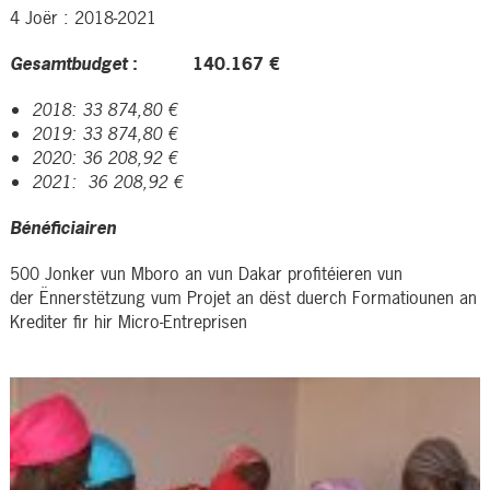
4 Joër : 2018-2021
Gesamtbudget
: 140.167 €
2018:
33 874,80 €
2019:
33 874,80 €
2020:
36 208,92 €
2021:
36 208,92 €
Bénéficiairen
500 Jonker vun Mboro an vun Dakar profitéieren vun
der Ënnerstëtzung vum Projet an dëst duerch Formatiounen an
Krediter fir hir Micro-Entreprisen