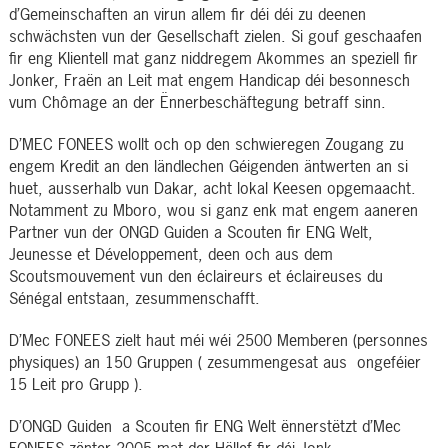
d’Gemeinschaften an virun allem fir déi déi zu deenen
schwächsten vun der Gesellschaft zielen. Si gouf geschaafen
fir eng Klientell mat ganz niddregem Akommes an speziell fir
Jonker, Fraën an Leit mat engem Handicap déi besonnesch
vum Chômage an der Ënnerbeschäftegung betraff sinn.
D’MEC FONEES wollt och op den schwieregen Zougang zu
engem Kredit an den ländlechen Géigenden äntwerten an si
huet, ausserhalb vun Dakar, acht lokal Keesen opgemaacht.
Notamment zu Mboro, wou si ganz enk mat engem aaneren
Partner vun der ONGD Guiden a Scouten fir ENG Welt,
Jeunesse et Développement, deen och aus dem
Scoutsmouvement vun den éclaireurs et éclaireuses du
Sénégal entstaan, zesummenschafft.
D’Mec FONEES zielt haut méi wéi 2500 Memberen (personnes
physiques) an 150 Gruppen ( zesummengesat aus ongeféier
15 Leit pro Grupp ).
D’ONGD Guiden a Scouten fir ENG Welt ënnerstëtzt d’Mec
FONEES zënter 2005 mat der Hëllef fir déi Jonk.