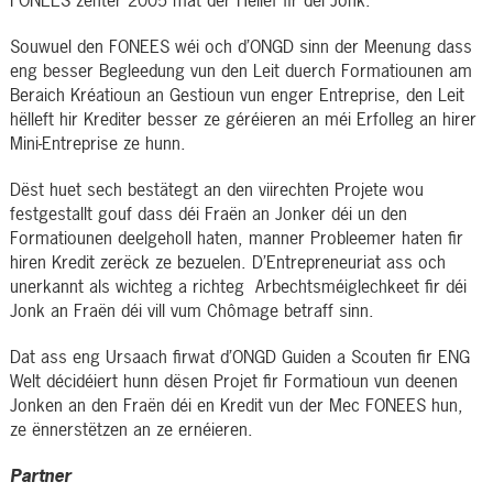
Souwuel den FONEES wéi och d’ONGD sinn der Meenung dass
eng besser Begleedung vun den Leit duerch Formatiounen am
Beraich Kréatioun an Gestioun vun enger Entreprise, den Leit
hëlleft hir Krediter besser ze géréieren an méi Erfolleg an hirer
Mini-Entreprise ze hunn.
Dëst huet sech bestätegt an den viirechten Projete wou
festgestallt gouf dass déi Fraën an Jonker déi un den
Formatiounen deelgeholl haten, manner Probleemer haten fir
hiren Kredit zerëck ze bezuelen. D’Entrepreneuriat ass och
unerkannt als wichteg a richteg Arbechtsméiglechkeet fir déi
Jonk an Fraën déi vill vum Chômage betraff sinn.
Dat ass eng Ursaach firwat d’ONGD Guiden a Scouten fir ENG
Welt décidéiert hunn dësen Projet fir Formatioun vun deenen
Jonken an den Fraën déi en Kredit vun der Mec FONEES hun,
ze ënnerstëtzen an ze ernéieren.
Partner