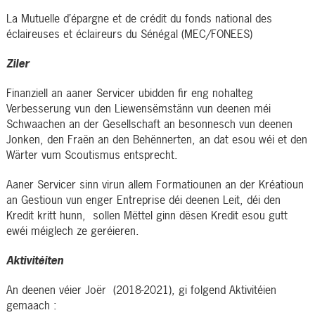
La Mutuelle d’épargne et de crédit du fonds national des
éclaireuses et éclaireurs du Sénégal (MEC/FONEES)
Ziler
Finanziell an aaner Servicer ubidden fir eng nohalteg
Verbesserung vun den Liewensëmstänn vun deenen méi
Schwaachen an der Gesellschaft an besonnesch vun deenen
Jonken, den Fraën an den Behënnerten, an dat esou wéi et den
Wärter vum Scoutismus entsprecht.
Aaner Servicer sinn virun allem Formatiounen an der Kréatioun
an Gestioun vun enger Entreprise déi deenen Leit, déi den
Kredit kritt hunn, sollen Mëttel ginn dësen Kredit esou gutt
ewéi méiglech ze geréieren.
Aktivitéiten
An deenen véier Joër (2018-2021), gi folgend Aktivitéien
gemaach :